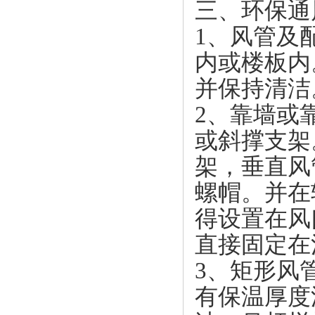
三、
环保通
1
、风管及
内或楼板内
并保持清洁
2、
靠墙或
或斜撑支架
架，垂直风
螺帽。并在
得设置在风
直接固定在
3、矩形风
有保温厚度