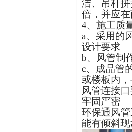
洁、吊杆拼
倍，并应在
4、
施工质
a、
采用的
设计要求
b、
风管制
c、成品管
或楼板内，
风管连接口
牢固严密
环保通风管
能有倾斜现