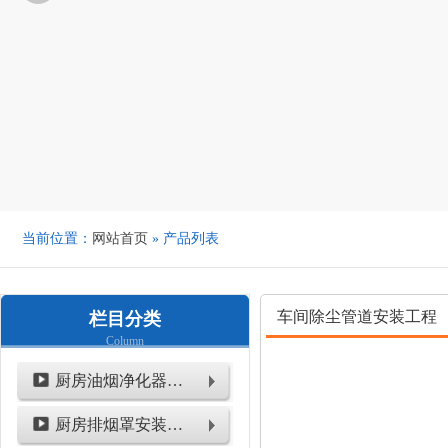
当前位置：
网站首页
» 产品列表
车间除尘管道安装工程
栏目分类
Column
厨房油烟净化器安装工程
厨房排烟罩安装工程