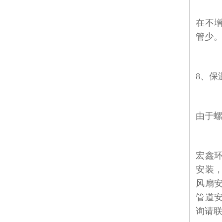
在不
管少
8
、保
由于
宏鑫
安装
风扇
管道
询请