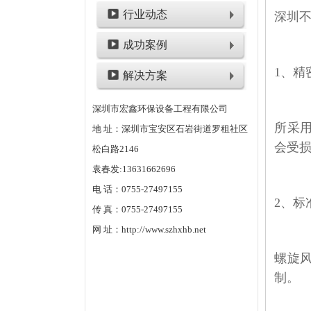
行业动态
深圳
成功案例
1、
精
解决方案
深圳市宏鑫环保设备工程有限公司
所采
地 址：深圳市宝安区石岩街道罗租社区
会受
松白路2146
袁春发:13631662696
电 话：0755-27497155
2、
标
传 真：0755-27497155
网 址：http://www.szhxhb.net
螺旋
制。