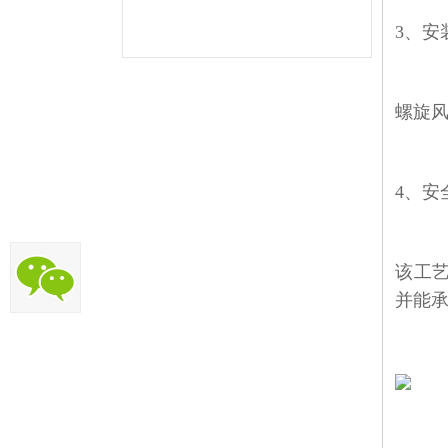
3、
安
螺旋
4、
安
该工
并能