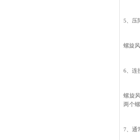
5
、压
螺旋
6
、连
螺旋
两个
7
、通