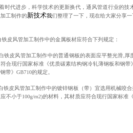
时代进步，科学技术的更新换代，通风管道行业的技术
新技术
管加工制作的
我
们
整理了一下，现在给大家分享一
白铁皮风管加工制作中的
金属板材应符合下列规定：
白铁皮风管加工制作中的
普通钢板的表面应平整光滑
,
厚
应符合现行国家标准《优
质碳素结构钢冷轧薄钢板和钢带
和钢带》
GB710
的规定。
白铁皮风管加工制作中的
镀锌钢板（带）宜选用机械咬合
值应不小于
100g/m2)
的材料，其材质应符合现行国家标准
。