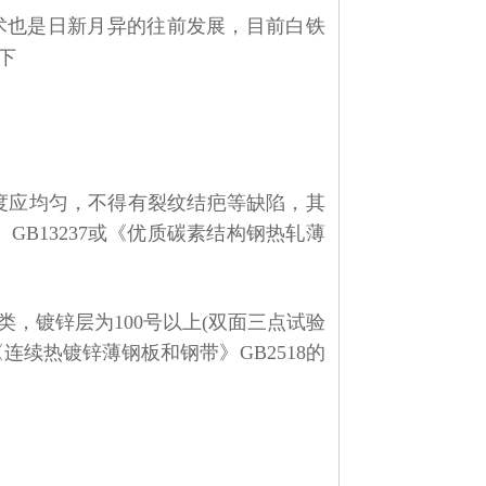
也是日新月异的往前发展，目前白铁
下
度应均匀，不得有裂纹结疤等缺陷，其
》
GB13237
或《优质碳素结构钢热轧薄
类，镀锌层为
100
号以上
(
双面三点试验
《连续热镀锌薄钢板和钢带》
GB2518
的