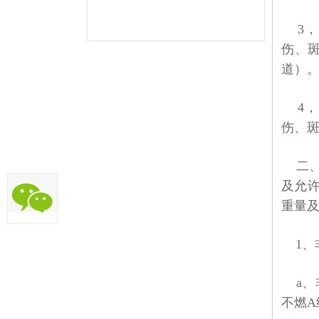
3，
伤、
道）
4，
伤、
二
及允
重量
1
、
a
、
不燃
A