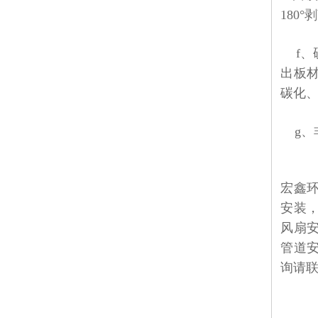
180°
剥
f
、
出板
碳化
g
、
宏鑫
安装
风扇
管道
询请