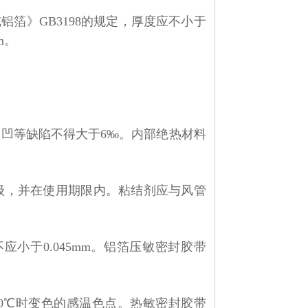
纯铝箔》
GB3198
的规定，厚度应不小于
m
。
塌凹等缺陷不得大于
6‰
。内部绝热材料
级，并在使用期限内。粘结剂应与风管
不应小于
0.045mm
。铝箔压敏密封胶带
50℃
时变色的感温色点。热敏密封胶带