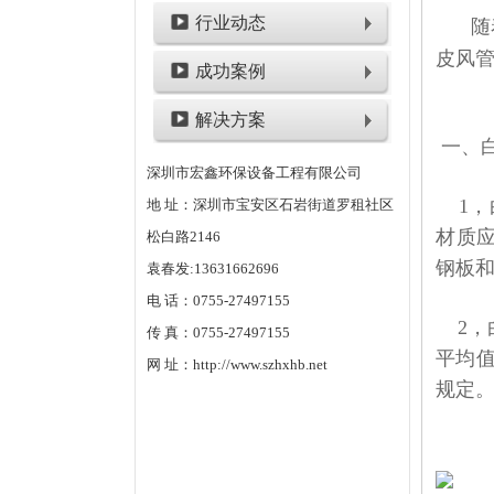
行业动态
随着
皮风
成功案例
解决方案
一、
深圳市宏鑫环保设备工程有限公司
1，
地 址：深圳市宝安区石岩街道罗租社区
材质
松白路2146
钢板
袁春发:13631662696
电 话：0755-27497155
2，
传 真：0755-27497155
平均
网 址：http://www.szhxhb.net
规定