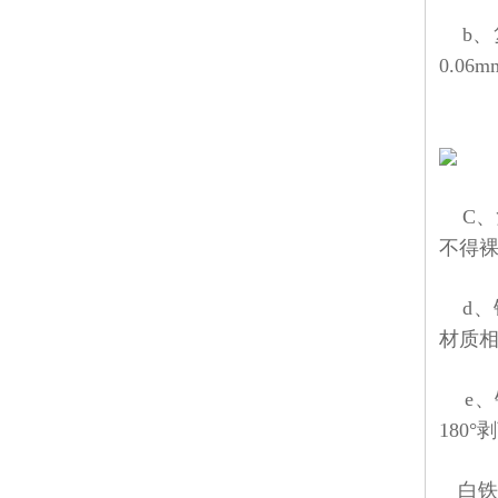
b
、
0.06m
C
、
不得
d
、
材质
e
、
180°
剥
白