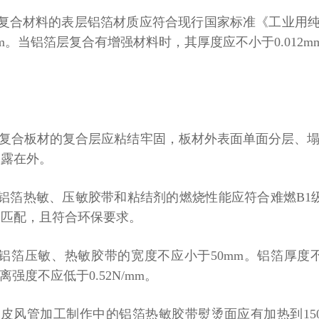
复合材料的表层铝箔材质应符合现行国家标准《工业用
m
。当铝箔层复合有增强材料时，其厚度应不小于
0.012m
复合板材的复合层应粘结牢固，板材外表面单面分层、
裸露在外。
铝箔热敏、压敏胶带和粘结剂的燃烧性能应符合难燃
B1
相匹配，且符合环保要求。
铝箔压敏、热敏胶带的宽度不应小于
50mm
。铝箔厚度
离强度不应低于
0.52N/mm
。
铁皮风管加工制作中的
铝箔热敏胶带熨烫面应有加热到
1