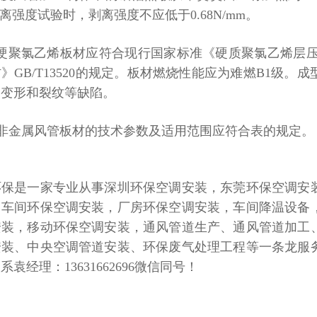
离强度试验时，剥离强度不应低于
0.68N/mm
。
硬聚氯乙烯板材应符合现行国家标准《硬质聚氯乙烯层
材》
GB/T13520
的规定。板材燃烧性能应为难燃
B1
级。成
、变形和裂纹等缺陷。
非金属风管板材的技术参数及适用范围应符合表的规定。
环保是一家专业从事深圳环保空调安装，东莞环保空调安
，车间环保空调安装，厂房环保空调安装，车间降温设备
安装，移动环保空调安装，通风管道生产、通风管道加工
安装、中央空调管道安装、环保废气处理工程等一条龙服
联系袁经理：
13631662696微信同号！