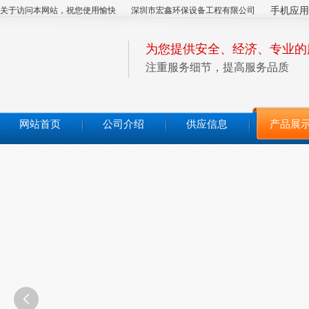
关于访问本网站，祝您使用愉快
深圳市宏鑫环保设备工程有限公司
手机应用
为您提供安全、经济、专业的
注重服务细节，提高服务品质
网站首页
公司介绍
供应信息
产品展
