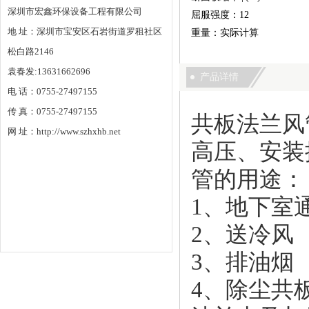
深圳市宏鑫环保设备工程有限公司
屈服强度：12
地 址：深圳市宝安区石岩街道罗租社区
重量：实际计算
松白路2146
袁春发:13631662696
产品详情
电 话：0755-27497155
传 真：0755-27497155
共板法兰风
网 址：http://www.szhxhb.net
高压、安装
管的用途：
1、地下室
2、送冷风
3、排油烟
4、除尘共