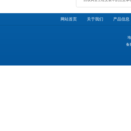
白铁风管工程安装中的注意事
网站首页
关于我们
产品信息
地
备