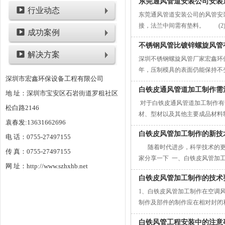
东莞通风管道安装公司安装
行业动态
东莞通风管道安装公司的风管安
接，法兰中间需有垫料。 (2
成功案例
不锈钢风管比镀锌螺旋风管
解决方案
深圳不锈钢螺旋风管厂家宏鑫环
年，压制模具的表面仍能保持不
深圳市宏鑫环保设备工程有限公司
白铁皮通风管道加工制作需
地 址：深圳市宝安区石岩街道罗租社区
对于白铁皮通风管道加工制作有
松白路2146
材、型材以及其他主要成品材料
袁春发:13631662696
白铁皮风管加工制作的新技
电 话：0755-27497155
随着时代进步，科学技术的更新
传 真：0755-27497155
家分享一下 一、白铁皮风管加
网 址：http://www.szhxhb.net
白铁皮风管加工制作的技术
1、白铁皮风管加工制作在空调风
制作及部件的制作应在相对封闭
过程应有措施保
白铁风管工程安装中的注意