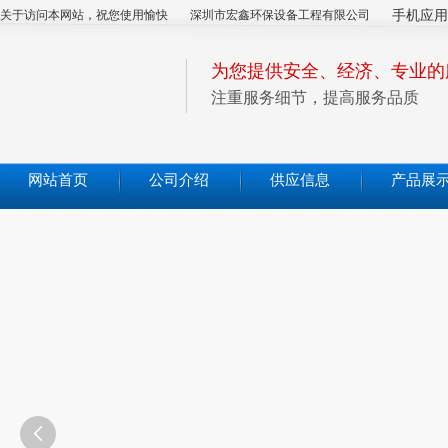
关于访问本网站，祝您使用愉快
深圳市宏鑫环保设备工程有限公司
手机应用
为您提供安全、经济、专业的
注重服务细节，提高服务品质
网站首页
公司介绍
供应信息
产品展
