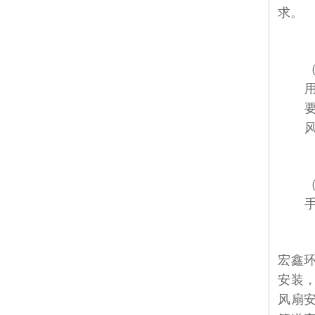
求。
宏鑫
安装
风扇