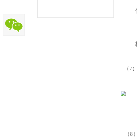
（
7
（
8