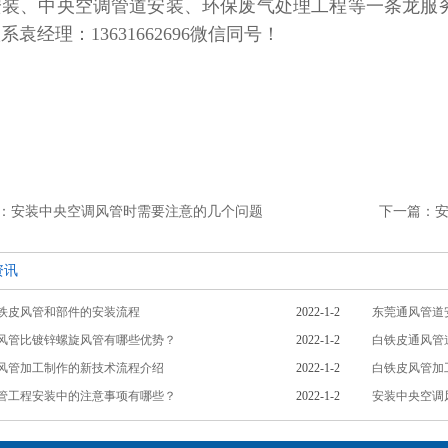
安装、中央空调管道安装、环保废气处理工程等一条龙服
联系袁经理：
13631662696微信同号！
：安装中央空调风管时需要注意的几个问题
下一篇：
资讯
铁皮风管和部件的安装流程
2022-1-2
东莞通风管道
风管比镀锌螺旋风管有哪些优势？
2022-1-2
白铁皮通风管
风管加工制作的新技术流程介绍
2022-1-2
白铁皮风管加
管工程安装中的注意事项有哪些？
2022-1-2
安装中央空调