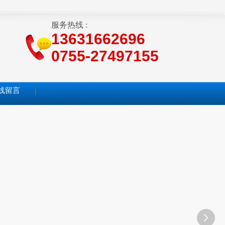
服务热线 :
13631662696
0755-27497155
线留言
