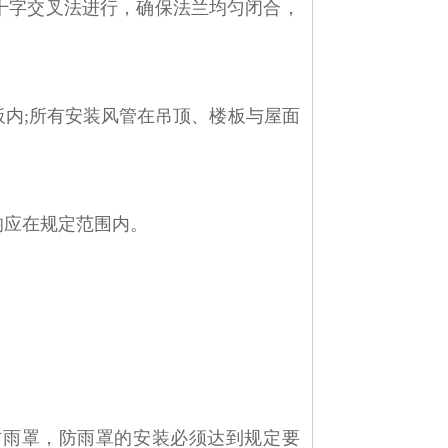
十字交叉法进行，确保法兰均匀闭合，
板内
;所有安装风管在吊顶、楼板与屋面
均应在规定范围内。
防雨罩，防雨罩的安装必须达到规定要