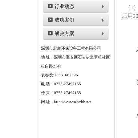
行业动态
（
1
后用2
成功案例
解决方案
深圳市宏鑫环保设备工程有限公司
地 址：深圳市宝安区石岩街道罗租社区
松白路2146
袁春发:13631662696
电 话：0755-27497155
传 真：0755-27497155
网 址：http://www.szhxhb.net